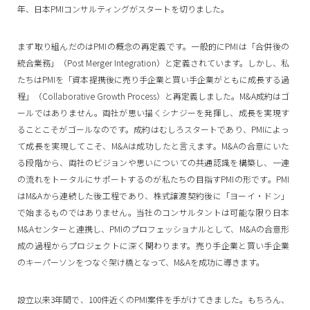
年、日本PMIコンサルティングがスタートを切りました。
まず取り組んだのはPMIの概念の再定義です。一般的にPMIは「合併後の
統合業務」（Post Merger Integration）と定義されています。しかし、私
たちはPMIを「資本提携後に売り手企業と買い手企業がともに成長する過
程」（Collaborative Growth Process）と再定義しました。M&A成約はゴ
ールではありません。両社が思い描くシナジーを発揮し、成長を実現す
ることこそがゴールなのです。成約はむしろスタートであり、PMIによっ
て成長を実現してこそ、M&Aは成功したと言えます。M&Aの合意にいた
る段階から、両社のビジョンや思いについての共通認識を構築し、一連
の流れをトータルにサポートするのが私たちの目指すPMIの形です。PMI
はM&Aから連続した後工程であり、株式譲渡契約後に「ヨーイ・ドン」
で始まるものではありません。当社のコンサルタントは可能な限り日本
M&Aセンターと連携し、PMIのプロフェッショナルとして、M&Aの合意形
成の過程からプロジェクトに深く関わります。売り手企業と買い手企業
のキーパーソンをつなぐ架け橋となって、M&Aを成功に導きます。
設立以来3年間で、100件近くのPMI案件を手がけてきました。もちろん、