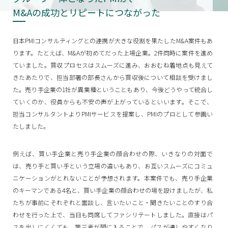
M&Aの成功とリピートにつながった
日本PMIコンサルティングとの連携が大きな役割を果たしたM&A案件もあ
ります。たとえば、M&Aが初めてだった上場企業。2件同時に案件を進め
ていました。買収プロセスはスムーズに進み、おおむね着地点も見えて
きたあたりで、担当部署の部長さんから買収後について相談を受けまし
た。売り手企業の1社が異業種ということもあり、今後どうやって統合し
ていくのか、役員からも不安の声が上がっているといいます。そこで、
担当コンサルタントよりPMIサービスを提案し、PMIのプロとして参画い
たしました。
例えば、買い手企業と売り手企業の顔合わせの際、いきなりの対面で
は、売り手と買い手という立場の違いもあり、お互いスムーズにコミュ
ニケーションがとれないことが予想されます。本案件でも、売り手企業
のキーマンである4名と、買い手企業の顔合わせの場を設けましたが、私
たちが事前にそれぞれと面談し、言いたいこと・聞きたいことのすり合
わせを行った上で、当日も同席してファシリテートしました。直接はパ
スを出しにくくても、第三者が間に入ることで、パスが通しやすくなり