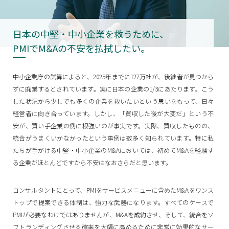
日本の中堅・中小企業を救うために、
PMIでM&Aの不安を払拭したい。
中小企業庁の試算によると、2025年までに127万社が、後継者が見つから
ずに廃業するとされています。実に日本の企業の1/3にあたります。こう
した状況から少しでも多くの企業を救いたいという思いをもって、日々
経営者に向き合っています。しかし、「買収した後が大変だ」という不
安が、買い手企業の側に根強いのが事実です。実際、買収したものの、
統合がうまくいかなかったという事例は数多く知られています。特に私
たちが手がける中堅・中小企業のM&Aにおいては、初めてM&Aを経験す
る企業がほとんどですから不安はなおさらだと思います。
コンサルタントにとって、PMIをサービスメニューに含めたM&Aをワンス
トップで提案できる体制は、強力な武器になります。すべてのケースで
PMIが必要なわけではありませんが、M&Aを成約させ、そして、統合をソ
フトランディングさせる確率を大幅に高めるために非常に効果的なサー