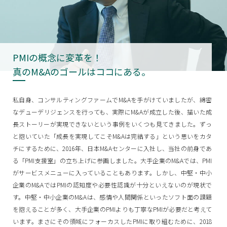
PMIの概念に変革を！
真のM&Aのゴールはココにある。
私自身、コンサルティングファームでM&Aを手がけていましたが、綿密
なデューデリジェンスを行っても、実際にM&Aが成立した後、描いた成
長ストーリーが実現できないという事例をいくつも見てきました。ずっ
と抱いていた「成長を実現してこそM&Aは完結する」という思いをカタ
チにするために、2016年、日本M&Aセンターに入社し、当社の前身であ
る「PMI支援室」の立ち上げに参画しました。大手企業のM&Aでは、PMI
がサービスメニューに入っていることもあります。しかし、中堅・中小
企業のM&AではPMIの認知度や必要性認識が十分といえないのが現状で
す。中堅・中小企業のM&Aは、感情や人間関係といったソフト面の課題
を抱えることが多く、大手企業のPMIよりも丁寧なPMIが必要だと考えて
います。まさにその領域にフォーカスしたPMIに取り組むために、2018