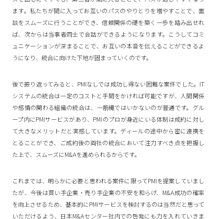
ます。私たちが間に入ってお互いのパスのやりとりを増やすことで、面
談をスムーズに行うことができ、信頼関係の礎を築く一歩を踏み出せれ
ば、次からは当事者同士で会話ができるようになります。こうしてコミ
ュニケーションが深まることで、お互いの本音を伝えることができるよ
うになり、統合に向けた下地が固まっていくのです。
後で振り返ってみると、PMIなしでは成功し得ない困難な案件でした。IT
システムの統合は一定のコストと手間をかければ可能ですが、人間関係
や感情の関わる組織の統合は、一筋縄ではいかないのが普通です。グル
ープ内にPMIサービスがあり、PMIのプロが身近にいる体制は成約に対し
て大きなメリットだと実感しています。ディールの途中から密に連携を
とることができ、ご成約後の両社の統合において注力すべき点を把握し
た上で、スムーズにM&Aを進められるからです。
これまでは、明らかに必要と思われる案件に限ってPMIを提案していまし
たが、今後は買い手企業・売り手企業の不安を和らげ、M&A成功の確率
を向上させるため、基本的にPMIサービスを検討するのは当然だと思って
いただけるよう、日本M&Aセンター社内での啓発にも力を入れていきま