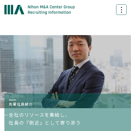
People
先輩社員紹介
全社のリソースを集結し、
社長の『側近』として寄り添う