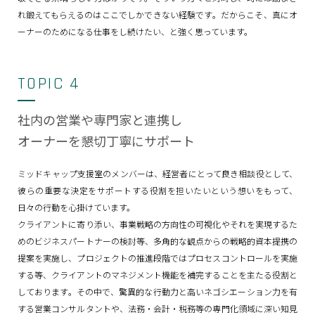
れ鍛えてもらえるのはここでしかできない経験です。だからこそ、真にオ
ーナーのためになる仕事をし続けたい、と強く思っています。
TOPIC 4
社内の営業や専門家と連携し
オーナーを懇切丁寧にサポート
ミッドキャップ支援室のメンバーは、経営者にとって良き相談役として、
彼らの重要な決定をサポートする役割を担いたいという想いをもって、
日々の行動を心掛けています。
クライアントに寄り添い、事業戦略の方向性の可視化やそれを実現するた
めのビジネスパートナーの検討等、多角的な観点からの戦略的資本提携の
提案を実施し、プロジェクトの推進段階ではプロセスコントロールを実施
する等、クライアントのマネジメント機能を補完することを主たる役割と
しております。その中で、驚異的な行動力と高いネゴシエーション力を有
する営業コンサルタントや、法務・会計・税務等の専門化領域に深い知見