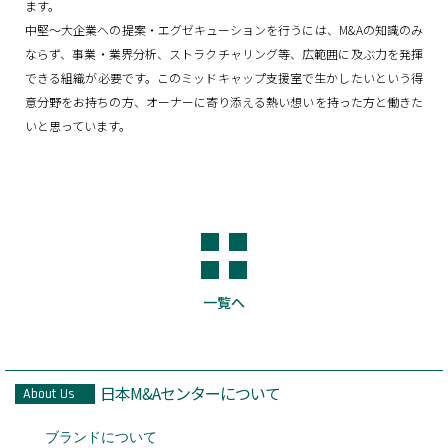
ます。
中堅～大企業への提案・エグゼキューションを行うには、M&Aの知識のみ
ならず、事業・業界分析、ストラクチャリング等、広範囲に及ぶ力を発揮
できる組織が必要です。このミッドキャップ支援室で生かしたいという得
意分野をお持ちの方、オーナーに寄り添える熱い想いを持った方と働きた
いと思っています。
一覧へ
日本M&Aセンターについて
About Us
ブランドについて