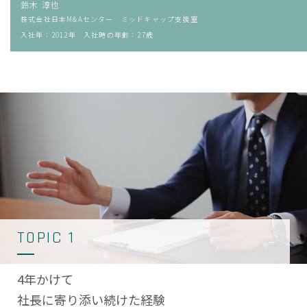
鈴木 淳也
株式会社日本M&Aセンター ミッドキャップ支援室
入社年：2012年
入社時の年齢：27歳
TOPIC 1
4年かけて
社長に寄り添い続けた経験