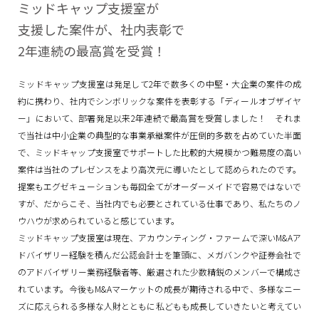
ミッドキャップ支援室が
支援した案件が、
社内表彰で
2年連続の最高賞を受賞！
ミッドキャップ支援室は発足して2年で数多くの中堅・大企業の案件の成
約に携わり、社内でシンボリックな案件を表彰する「ディールオブザイヤ
ー」において、部署発足以来2年連続で最高賞を受賞しました！ それま
で当社は中小企業の典型的な事業承継案件が圧倒的多数を占めていた半面
で、ミッドキャップ支援室でサポートした比較的大規模かつ難易度の高い
案件は当社のプレゼンスをより高次元に導いたとして認められたのです。
提案もエグゼキューションも毎回全てがオーダーメイドで容易ではないで
すが、だからこそ、当社内でも必要とされている仕事であり、私たちのノ
ウハウが求められていると感じています。
ミッドキャップ支援室は現在、アカウンティング・ファームで深いM&Aア
ドバイザリー経験を積んだ公認会計士を筆頭に、メガバンクや証券会社で
のアドバイザリー業務経験者等、厳選された少数精鋭のメンバーで構成さ
れています。今後もM&Aマーケットの成長が期待される中で、多様なニー
ズに応えられる多様な人財とともに私どもも成長していきたいと考えてい