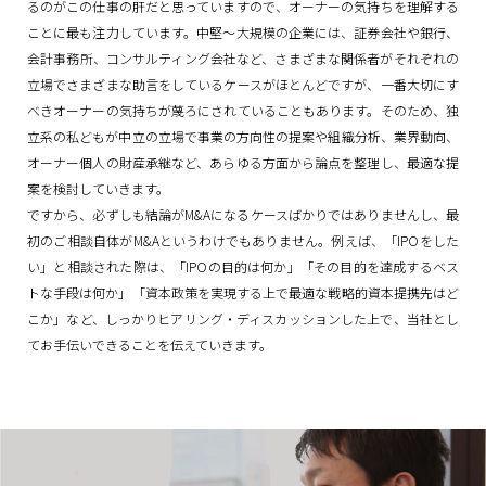
るのがこの仕事の肝だと思っていますので、オーナーの気持ちを理解する
ことに最も注力しています。中堅～大規模の企業には、証券会社や銀行、
会計事務所、コンサルティング会社など、さまざまな関係者がそれぞれの
立場でさまざまな助言をしているケースがほとんどですが、一番大切にす
べきオーナーの気持ちが蔑ろにされていることもあります。そのため、独
立系の私どもが中立の立場で事業の方向性の提案や組織分析、業界動向、
オーナー個人の財産承継など、あらゆる方面から論点を整理し、最適な提
案を検討していきます。
ですから、必ずしも結論がM&Aになるケースばかりではありませんし、最
初のご相談自体がM&Aというわけでもありません。例えば、「IPOをした
い」と相談された際は、「IPOの目的は何か」「その目的を達成するベス
トな手段は何か」「資本政策を実現する上で最適な戦略的資本提携先はど
こか」など、しっかりヒアリング・ディスカッションした上で、当社とし
てお手伝いできることを伝えていきます。