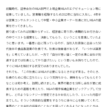
前職時代、証券会社のM&A部門で上場企業M&Aのエグゼキューション等に
従事していました。営業職を経験するため2012年に当社に入社し、4年半
は営業コンサルタントとして中堅・中小企業オーナー社長に対しM&Aの提
案を行ってきました。
振り返ってみれば前職からずっと、経営者に寄り添い長期的なお付き合い
の中でベストな提案をし、決断してもらう、ということを意識していたよ
うに思います。一番思い出に残っているのが、当社入社直後に出会った50
代後半の食品製造業の社長です。社長は後継者がおらず、「いつかは譲渡
を」と考えていましたが、一方で「自分が思い描く一定の水準に会社が到
達するまでは社長としてやり遂げたい」という思いもお持ちでしたので、
すぐにM&Aを検討する状況ではありませんでした。
それでも、「この社長にはM&Aが必要になるときが必ず来る。そのとき、
社長のために役に立ちたい」という気持ちから、興味をもってもらえそう
なことは何か考え、訪問し続けました。業界の動きを分析し会社が更に成
長するための道筋を考えたり、M&Aの相手候補企業をピックアップして分
析し、どのようなシナジーが想定できるかお伝えしたり、といった内容が
主でした。そういう具体的な提案をするうちに徐々に心を開いてくれて、
業界のことや会社の将来のことなどを語ってくれるようになったときは、