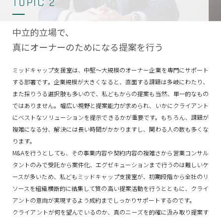
TOPIC 2
中立的立場で、
真にオーナーのためになる提案を行う
ミッドキャップ支援室は、中堅～大規模のオーナー企業を専門にサポート
する部署です。企業規模が大きくなると、直面する課題は多岐にわたり、
また採りうる選択肢も多いので、私どもからの提案も当然、単一的なもの
ではありません。幅広い視野と提案能力が求められ、いかにクライアント
にベストなソリューションを提示できるかが重要です。もちろん、課題が
複雑になる分、解決には長い時間がかかりますし、関わる人の数も多くな
ります。
M&Aを行うとしても、その事業内容や契約内容の複雑さから営業コンサル
タントのみで受託から案件化、エグゼキューションまで行うのは難しいケ
ースが多いため、私どもミッドキャップ支援室が、初期段階から全社のリ
ソースを組織横断的に結集して質の高い提案活動を行うとともに、クライ
アントの意向が実現するよう成約までしっかりサポートするのです。
クライアントが何を望んでいるのか、真のニーズを的確に汲み取り提案す