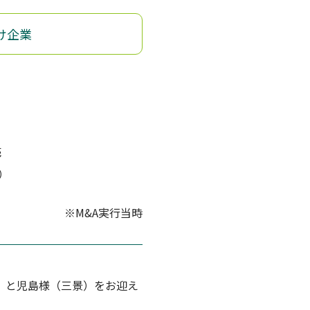
け企業
売
）
）
※M&A実行当時
業）と児島様（三景）をお迎え