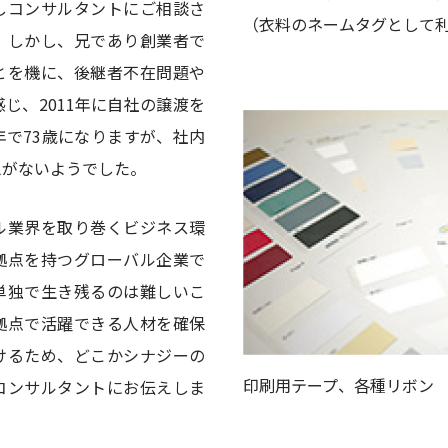
しコンサルタントにご相談さ
（衣料のネームタグとして
。しかし、兄であり創業者で
とを機に、後継者不在問題や
じ、2011年に自社の譲渡を
で73歳になりますが、社内
思がないようでした。
ル業界を取り巻くビジネス環
拠点を持つグローバル企業で
単独で生き残るのは難しいこ
拠点で活躍できる人材を確保
けるため、どこかシナジーの
印刷用テープ、各種リボン
コンサルタントにお伝えしま