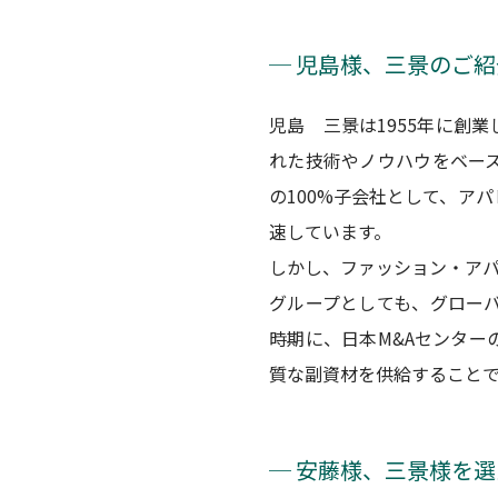
─ 児島様、三景のご
児島 三景は1955年に創
れた技術やノウハウをベー
の100%子会社として、ア
速しています。
しかし、ファッション・ア
グループとしても、グロー
時期に、日本M&Aセンタ
質な副資材を供給すること
─ 安藤様、三景様を