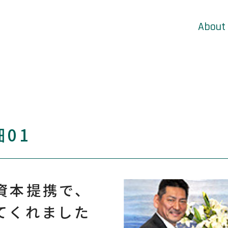
About
01
資本提携で、
てくれました