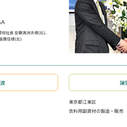
A
役社長 安藤満洲夫様(右)、
島康信様(左)
渡
譲
東京都江東区
衣料用副資材の製造・販売